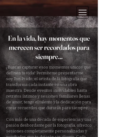
En la vida, hay momentos que
merecen ser recordados para
siempre...
¿Buscas capturar esos momentos únicos que
definen tu vida? Permíteme presentarme,
soy Ton Prado, el artista de la fotografía que
transforma cada instante en una obra
maestra. Desde eventos inolvidables hasta
retratos íntimos y sesiones familiares llenas
de amor, tengo el talento y la dedicación para
crear recuerdos que durarán para siempre.
Con más de una década de experiencia y una
pasión desbordante por la fotografía, ofrezco
sesiones completamente personalizadas y
resultados que te dejarán sin aliento. Cada